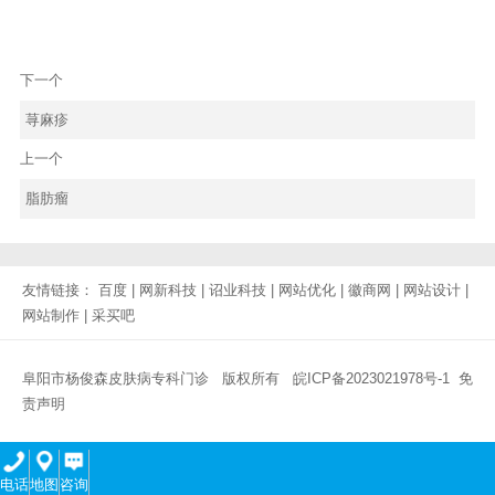
下一个
荨麻疹
上一个
脂肪瘤
友情链接：
百度
|
网新科技
|
诏业科技
|
网站优化
|
徽商网
|
网站设计
|
网站制作
|
采买吧
阜阳市杨俊森皮肤病专科门诊 版权所有
皖ICP备2023021978号-1
免
责声明
电话
地图
咨询